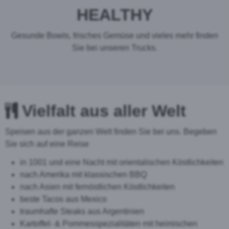
HEALTHY
Gesunde Bowls, frisches Gemüse und vieles mehr finden
Sie bei unseren Trucks.
Vielfalt aus aller Welt
Speisen aus der ganzen Welt finden Sie bei uns. Begeben
Sie sich auf eine Reise
in 1001 und eine Nacht mit orientalischen Köstlichkeiten
nach Amerika mit klassischen BBQ
nach Asien mit fernöstlichen Köstlichkeiten
beste Tacos aus Mexico
traumhafte Steaks aus Argentinien
Kartoffel- & Pommesspezialitäten mit heimischen