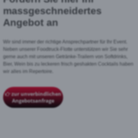
massgeschneidertes
Angebot an
Wir sind immer der richtige Ansprechpartner für Ihr Event.
Neben unserer Foodtruck-Flotte unterstützen wir Sie sehr
gerne auch mit unseren Getränke-Trailern von Softdrinks,
Bier, Wein bis zu leckeren frisch geshakten Cocktails haben
wir alles im Repertoire.
zur unverbindlichen
Angebotsanfrage