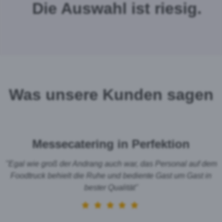
Die Auswahl ist riesig.
Was unsere Kunden sagen
n
Messecatering in Perfektion
"Egal wie groß der Andrang auch war, das Personal auf dem
Foodtruck behielt die Ruhe und bediente Gast um Gast in
.
bester Qualität"
e